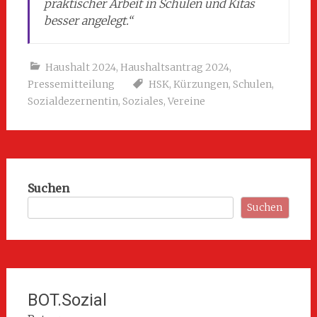
praktischer Arbeit in Schulen und Kitas
besser angelegt.“
Haushalt 2024
,
Haushaltsantrag 2024
,
Pressemitteilung
HSK
,
Kürzungen
,
Schulen
,
Sozialdezernentin
,
Soziales
,
Vereine
Suchen
Suchen
BOT.Sozial