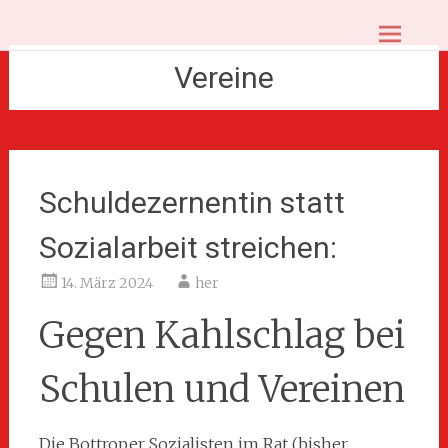
Zum
BOT.Sozial – Bottroper Sozialistinnen
Inhalt
springen
und Sozialisten
Vereine
Schuldezernentin statt
Sozialarbeit streichen:
14. März 2024
her
Gegen Kahlschlag bei
Schulen und Vereinen
Die Bottroper Sozialisten im Rat (bisher