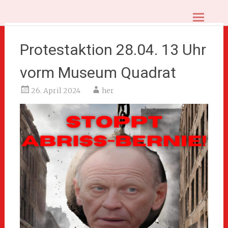
Zum
BOT.Sozial – Bottroper Sozialistinnen
Inhalt
springen
und Sozialisten
Protestaktion 28.04. 13 Uhr
vorm Museum Quadrat
26. April 2024
her