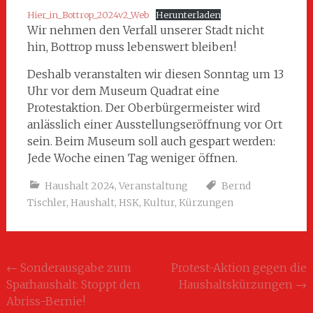
Hier_in_Bottrop_2024v2_Web
Herunterladen
Wir nehmen den Verfall unserer Stadt nicht
hin, Bottrop muss lebenswert bleiben!
Deshalb veranstalten wir diesen Sonntag um 13
Uhr vor dem Museum Quadrat eine
Protestaktion. Der Oberbürgermeister wird
anlässlich einer Ausstellungseröffnung vor Ort
sein. Beim Museum soll auch gespart werden:
Jede Woche einen Tag weniger öffnen.
Haushalt 2024
,
Veranstaltung
Bernd
Tischler
,
Haushalt
,
HSK
,
Kultur
,
Kürzungen
Beitragsnavigation
←
Sonderausgabe zum
Protest-Aktion gegen die
Sparhaushalt: Stoppt den
Haushaltskürzungen
→
Abriss-Bernie!